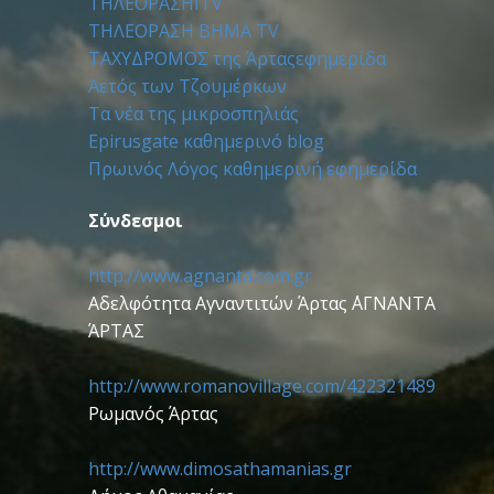
ΤΗΛΕΟΡΑΣΗITV
ΤΗΛΕΟΡΑΣΗ ΒΗΜΑ TV
ΤΑΧΥΔΡΟΜΟΣ της Άρταςεφημερίδα
Αετός των Τζουμέρκων
Τα νέα της μικροσπηλιάς
Epirusgate καθημερινό blog
Πρωινός Λόγος καθημερινή εφημερίδα
Σύνδεσμοι
http://www.agnanta.com.gr
Αδελφότητα Αγναντιτών Άρτας ΄΄ΑΓΝΑΝΤΑ
ΆΡΤΑΣ
http://www.romanovillage.com/422321489
Ρωμανός Άρτας
http://www.dimosathamanias.gr