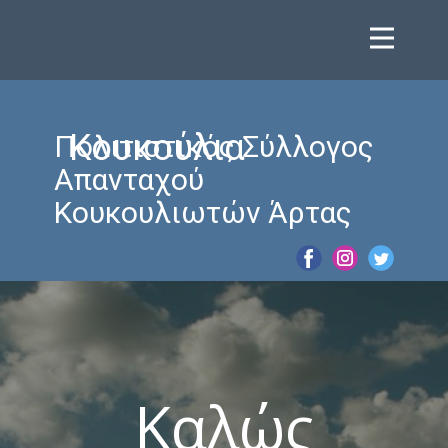
Κουκούλια
Πολιτιστικός Σύλλογος
Απανταχού
Κουκουλιωτών Άρτας
Καλώς